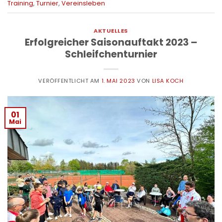
Training
,
Turnier
,
Vereinsleben
AKTUELLES
Erfolgreicher Saisonauftakt 2023 –
Schleifchenturnier
VERÖFFENTLICHT AM
1. MAI 2023
VON
LISA KOCH
01
Mai