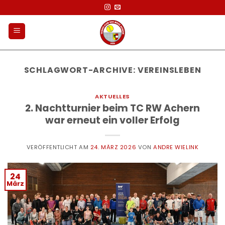
Zum
Inhalt
springen
SCHLAGWORT-ARCHIVE:
VEREINSLEBEN
AKTUELLES
2. Nachtturnier beim TC RW Achern
war erneut ein voller Erfolg
VERÖFFENTLICHT AM
24. MÄRZ 2026
VON
ANDRE WIELINK
24
März