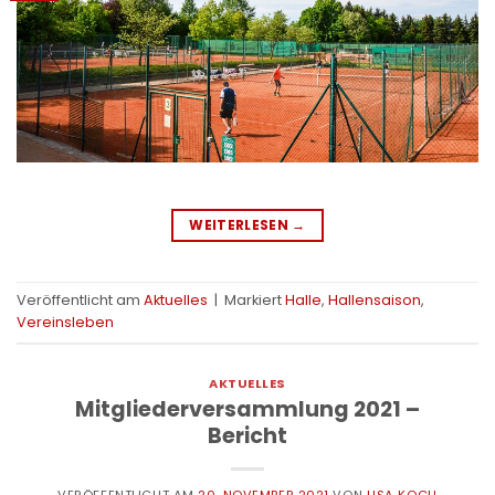
WEITERLESEN
→
Veröffentlicht am
Aktuelles
|
Markiert
Halle
,
Hallensaison
,
Vereinsleben
AKTUELLES
Mitgliederversammlung 2021 –
Bericht
VERÖFFENTLICHT AM
20. NOVEMBER 2021
VON
LISA KOCH