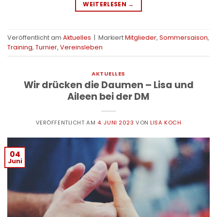
WEITERLESEN
→
Veröffentlicht am
Aktuelles
|
Markiert
Mitglieder
,
Sommersaison
,
Training
,
Turnier
,
Vereinsleben
AKTUELLES
Wir drücken die Daumen – Lisa und
Aileen bei der DM
VERÖFFENTLICHT AM
4. JUNI 2023
VON
LISA KOCH
04
Juni