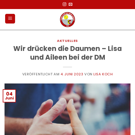
Zum
Inhalt
springen
AKTUELLES
Wir drücken die Daumen – Lisa
und Aileen bei der DM
VERÖFFENTLICHT AM
4. JUNI 2023
VON
LISA KOCH
04
Juni