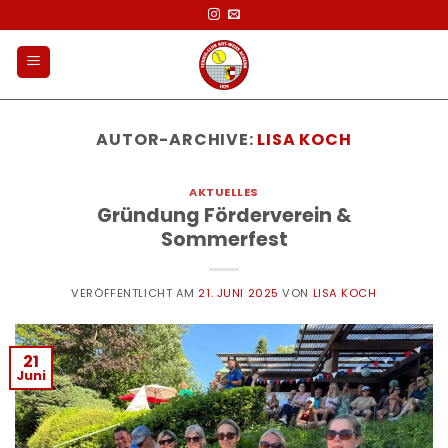
Zum
Inhalt
springen
AUTOR-ARCHIVE:
LISA KOCH
AKTUELLES
Gründung Förderverein &
Sommerfest
VERÖFFENTLICHT AM
21. JUNI 2025
VON
LISA KOCH
21
Juni