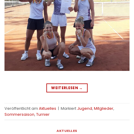
WEITERLESEN
→
Veröffentlicht am
Aktuelles
|
Markiert
Jugend
,
Mitglieder
,
Sommersaison
,
Turnier
AKTUELLES