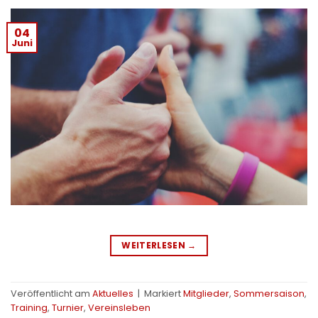
04
Juni
WEITERLESEN
→
Veröffentlicht am
Aktuelles
|
Markiert
Mitglieder
,
Sommersaison
,
Training
,
Turnier
,
Vereinsleben