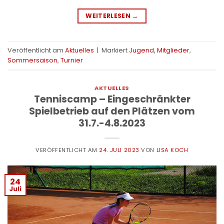
WEITERLESEN
→
Veröffentlicht am
Aktuelles
|
Markiert
Jugend
,
Mitglieder
,
Sommersaison
,
Turnier
AKTUELLES
Tenniscamp – Eingeschränkter
Spielbetrieb auf den Plätzen vom
31.7.-4.8.2023
VERÖFFENTLICHT AM
24. JULI 2023
VON
LISA KOCH
24
Juli