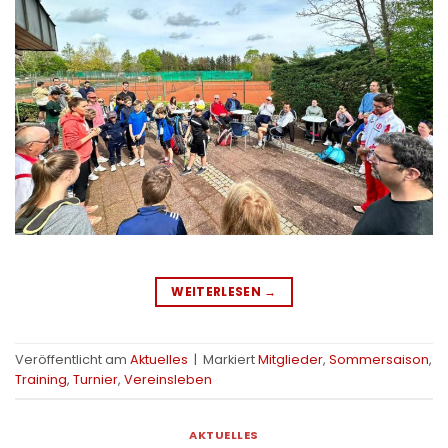
WEITERLESEN
→
Veröffentlicht am
Aktuelles
|
Markiert
Mitglieder
,
Sommersaison
,
Training
,
Turnier
,
Vereinsleben
AKTUELLES