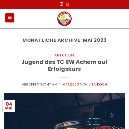
Zum
Inhalt
springen
MONATLICHE ARCHIVE:
MAI 2023
AKTUELLES
Jugend des TC RW Achern auf
Erfolgskurs
VERÖFFENTLICHT AM
4. MAI 2023
VON
LISA KOCH
04
Mai