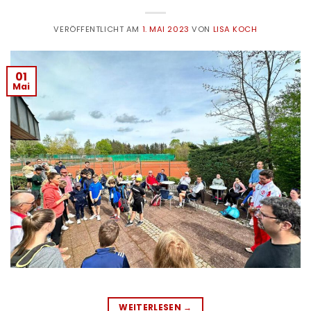
VERÖFFENTLICHT AM
1. MAI 2023
VON
LISA KOCH
01
Mai
WEITERLESEN
→