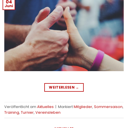
04
Juni
WEITERLESEN
→
Veröffentlicht am
Aktuelles
|
Markiert
Mitglieder
,
Sommersaison
,
Training
,
Turnier
,
Vereinsleben