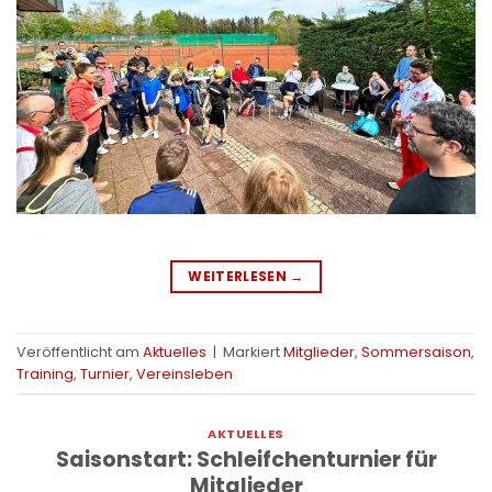
WEITERLESEN
→
Veröffentlicht am
Aktuelles
|
Markiert
Mitglieder
,
Sommersaison
,
Training
,
Turnier
,
Vereinsleben
AKTUELLES
Saisonstart: Schleifchenturnier für
Mitglieder