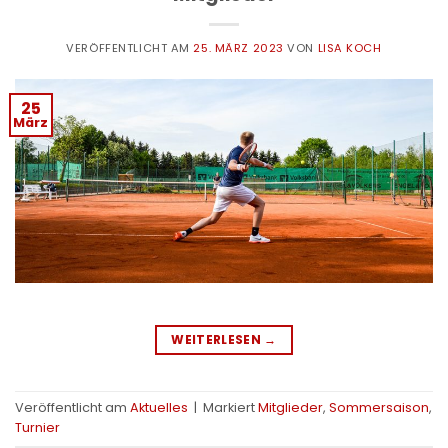
VERÖFFENTLICHT AM
25. MÄRZ 2023
VON
LISA KOCH
25
März
WEITERLESEN
→
Veröffentlicht am
Aktuelles
|
Markiert
Mitglieder
,
Sommersaison
,
Turnier