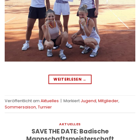
WEITERLESEN
→
Veröffentlicht am
Aktuelles
|
Markiert
Jugend
,
Mitglieder
,
Sommersaison
,
Turnier
AKTUELLES
SAVE THE DATE: Badische
Mannschaftsmeisterschaft