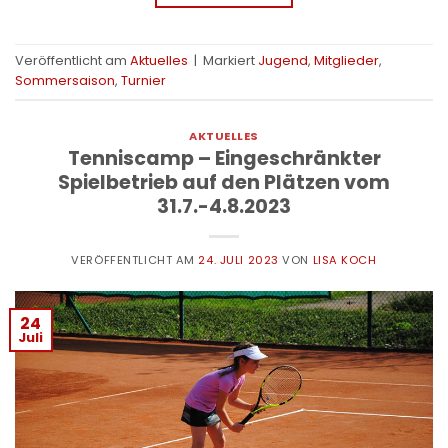
Veröffentlicht am
Aktuelles
|
Markiert
Jugend
,
Mitglieder
,
Sommersaison
,
Turnier
AKTUELLES
Tenniscamp – Eingeschränkter
Spielbetrieb auf den Plätzen vom
31.7.-4.8.2023
VERÖFFENTLICHT AM
24. JULI 2023
VON
LISA KOCH
24
Juli