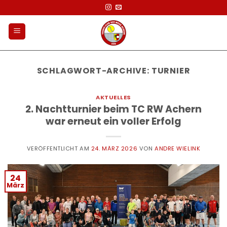
Zum
Inhalt
springen
SCHLAGWORT-ARCHIVE:
TURNIER
AKTUELLES
2. Nachtturnier beim TC RW Achern
war erneut ein voller Erfolg
VERÖFFENTLICHT AM
24. MÄRZ 2026
VON
ANDRE WIELINK
24
März