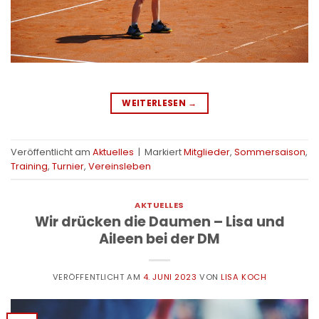
WEITERLESEN
→
Veröffentlicht am
Aktuelles
|
Markiert
Mitglieder
,
Sommersaison
,
Training
,
Turnier
,
Vereinsleben
AKTUELLES
Wir drücken die Daumen – Lisa und
Aileen bei der DM
VERÖFFENTLICHT AM
4. JUNI 2023
VON
LISA KOCH