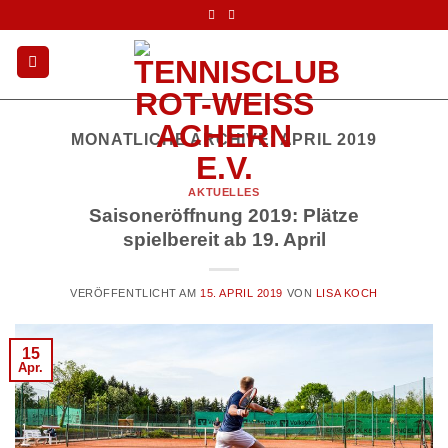
Zum
Inhalt
springen
MONATLICHE ARCHIVE:
APRIL 2019
AKTUELLES
Saisoneröffnung 2019: Plätze
spielbereit ab 19. April
VERÖFFENTLICHT AM
15. APRIL 2019
VON
LISA KOCH
15
Apr.