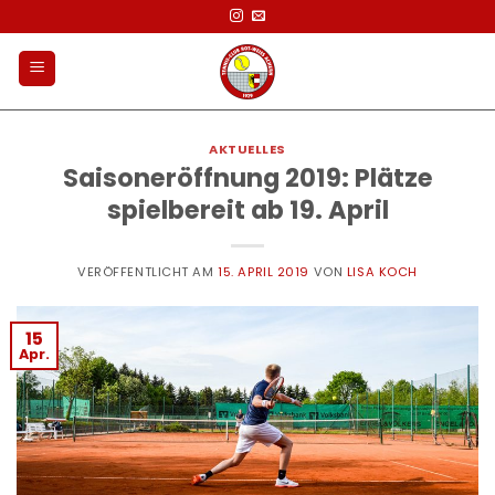
Zum
Inhalt
springen
AKTUELLES
Saisoneröffnung 2019: Plätze
spielbereit ab 19. April
VERÖFFENTLICHT AM
15. APRIL 2019
VON
LISA KOCH
15
Apr.