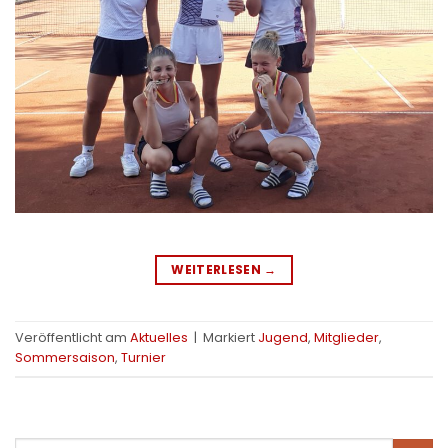
WEITERLESEN
→
Veröffentlicht am
Aktuelles
|
Markiert
Jugend
,
Mitglieder
,
Sommersaison
,
Turnier