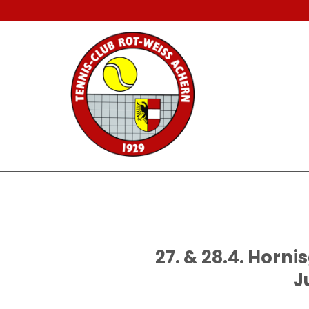
Zum
Inhalt
springen
27. & 28.4. Horn
J