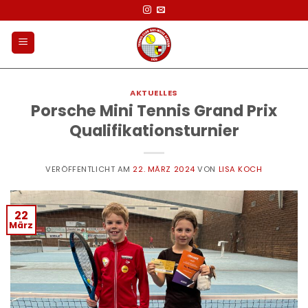
Zum
Inhalt
springen
AKTUELLES
Porsche Mini Tennis Grand Prix
Qualifikationsturnier
VERÖFFENTLICHT AM
22. MÄRZ 2024
VON
LISA KOCH
22
März