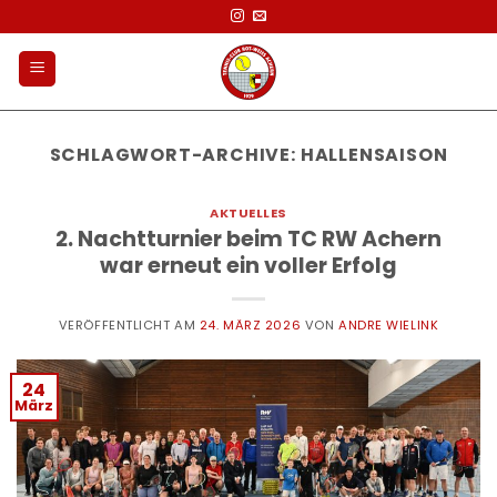
Zum
Inhalt
springen
SCHLAGWORT-ARCHIVE:
HALLENSAISON
AKTUELLES
2. Nachtturnier beim TC RW Achern
war erneut ein voller Erfolg
VERÖFFENTLICHT AM
24. MÄRZ 2026
VON
ANDRE WIELINK
24
März