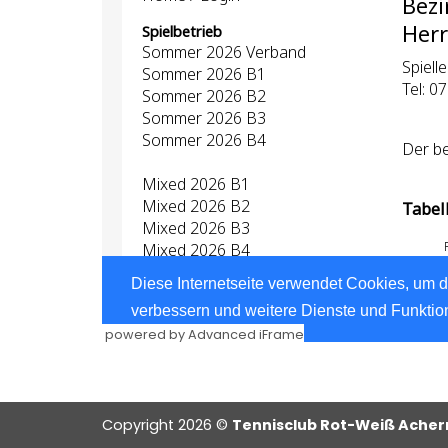
powered by Advanced iFrame
Copyright 2026 ©
Tennisclub Rot-Weiß Achern